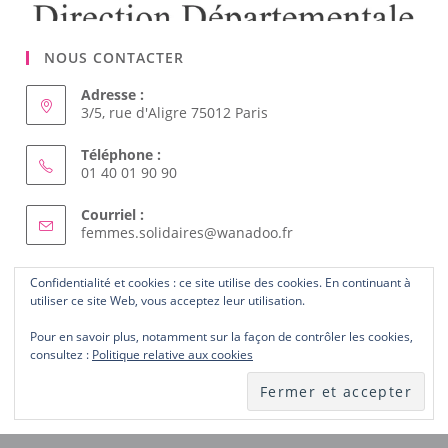
NOUS CONTACTER
Adresse :
3/5, rue d'Aligre 75012 Paris
Téléphone :
01 40 01 90 90
Courriel :
Confidentialité et cookies : ce site utilise des cookies. En continuant à
S’ouvre
femmes.solidaires@wanadoo.fr
utiliser ce site Web, vous acceptez leur utilisation.
dans
votre
Pour en savoir plus, notamment sur la façon de contrôler les cookies,
ABONNEZ-VOUS AU SITE
application
consultez :
Politique relative aux cookies
Laissez-nous votre courriel et recevez les nouveautés du
site dès publication.