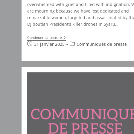
overwhelmed with grief and filled with indignation. 
are mourning because we have lost dedicated and
remarkable women, targeted and assassinated by th
Djiboutian President’s killer drones in Syaru…
SIYARU
Continuer La Lecture
MASSACRE
Publication
Post
31 janvier 2025
Communiqués de presse
–
publiée :
category:
Mourning
And
Anger