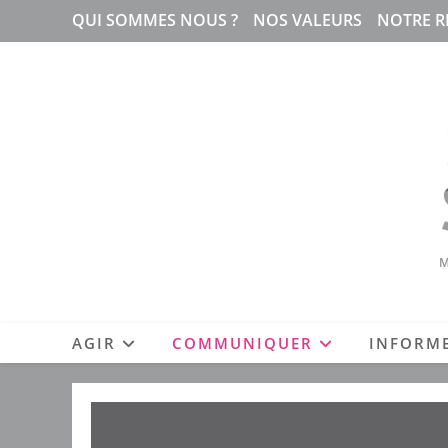
Skip
QUI SOMMES NOUS ?
NOS VALEURS
NOTRE R
to
content
M
AGIR
COMMUNIQUER
INFORM