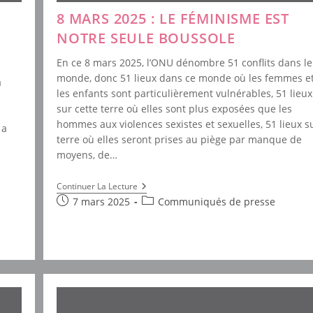
8 MARS 2025 : LE FÉMINISME EST
NOTRE SEULE BOUSSOLE
En ce 8 mars 2025, l’ONU dénombre 51 conflits dans le
monde, donc 51 lieux dans ce monde où les femmes e
a
les enfants sont particulièrement vulnérables, 51 lieux
sur cette terre où elles sont plus exposées que les
hommes aux violences sexistes et sexuelles, 51 lieux s
 a
terre où elles seront prises au piège par manque de
moyens, de…
8
Continuer La Lecture
Mars
Publication
Post
7 mars 2025
Communiqués de presse
2025
publiée :
category:
:
Le
Féminisme
Est
Notre
Seule
Boussole