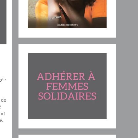
gée
n de
é
end
é,