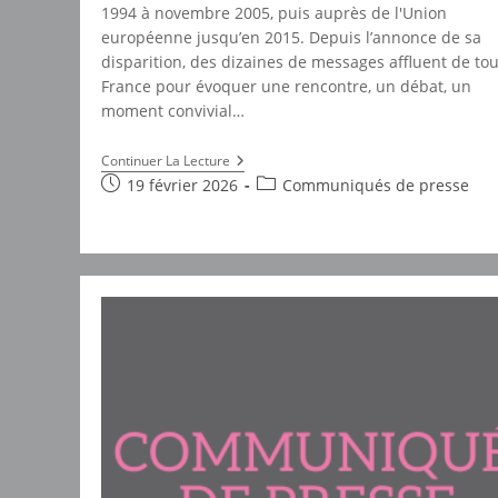
1994 à novembre 2005, puis auprès de l'Union
européenne jusqu’en 2015. Depuis l’annonce de sa
disparition, des dizaines de messages affluent de tou
France pour évoquer une rencontre, un débat, un
moment convivial…
Leïla
Continuer La Lecture
Shahid,
Publication
Post
19 février 2026
Communiqués de presse
La
publiée :
category:
Force
Et
Le
Courage
Au
Service
De
La
Justice
Et
Du
Droit