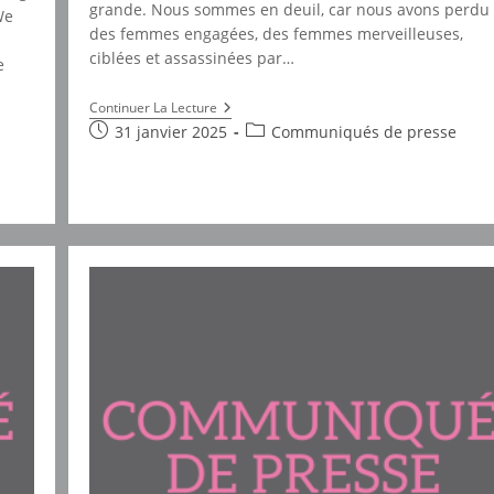
grande. Nous sommes en deuil, car nous avons perdu
We
des femmes engagées, des femmes merveilleuses,
ciblées et assassinées par…
e
Tuerie
Continuer La Lecture
De
Publication
Post
31 janvier 2025
Communiqués de presse
Siyaru
publiée :
category:
–
Deuil
Et
Colère