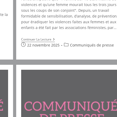
violences et qu’une femme mourait tous les trois jours
sous les coups de son conjoint". Depuis, un travail
te la
formidable de sensibilisation, d’analyse, de prévention
pour éradiquer les violences faites aux femmes et aux
enfants a été fait par les associations féministes, par…
Les
Continuer La Lecture
Violences
Publication
Post
22 novembre 2025
Communiqués de presse
Ne
publiée :
category:
Se
Combattent
Pas
Avec
De
Bons
Sentiments,
Elles
Se
Combattent
Avec
Des
Politiques
Publiques