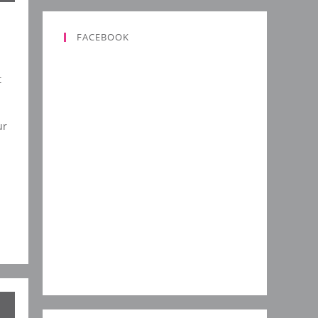
FACEBOOK
t
ur