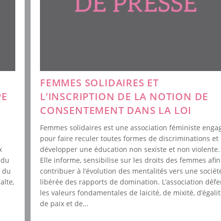
FEMMES SOLIDAIRES ET
PE
L’INSCRIPTION DE LA NOTION DE
CONSENTEMENT DANS LA LOI
Femmes solidaires est une association féministe enga
pour faire reculer toutes formes de discriminations et
x
développer une éducation non sexiste et non violente.
 du
Elle informe, sensibilise sur les droits des femmes afi
t du
contribuer à l’évolution des mentalités vers une sociét
alte,
libérée des rapports de domination. L’association déf
les valeurs fondamentales de laïcité, de mixité, d’égalit
de paix et de…