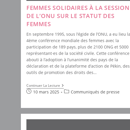
FEMMES SOLIDAIRES À LA SESSION
DE L’ONU SUR LE STATUT DES
FEMMES
En septembre 1995, sous l’égide de l’ONU, a eu lieu l
4ème conférence mondiale des femmes avec la
participation de 189 pays, plus de 2100 ONG et 5000
représentant·es de la société civile. Cette conférence
abouti à l’adoption à l’unanimité des pays de la
déclaration et de la plateforme d’action de Pékin, des
outils de promotion des droits des…
Femmes
Continuer La Lecture
Solidaires
Publication
Post
10 mars 2025
Communiqués de presse
À
publiée :
category:
La
Session
De
L’ONU
Sur
Le
Statut