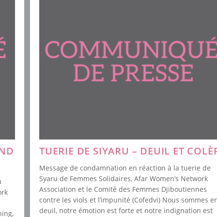
AND
TUERIE DE SIYARU – DEUIL ET COLÈ
Message de condamnation en réaction à la tuerie de
Syaru de Femmes Solidaires, Afar Women’s Network
u
Association et le Comité des Femmes Djiboutiennes
ork
contre les viols et l’impunité (Cofedvi) Nous sommes e
n
deuil, notre émotion est forte et notre indignation est
ing,