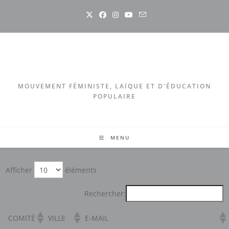
Skip
to
content
MOUVEMENT FÉMINISTE, LAÏQUE ET D'ÉDUCATION
POPULAIRE
MENU
Afficher
éléments
Rechercher:
COMITÉ
VILLE
E-MAIL