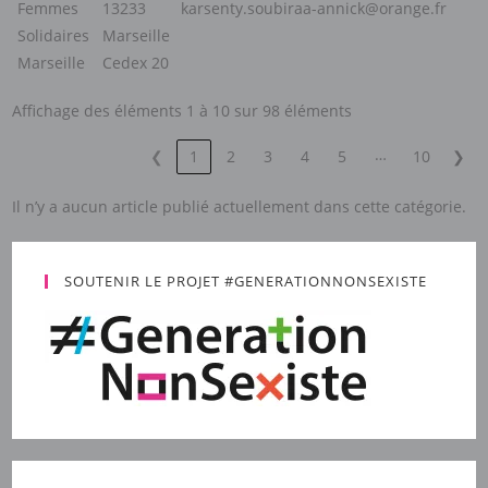
Femmes
13233
karsenty.soubiraa-annick@orange.fr
Solidaires
Marseille
Marseille
Cedex 20
Affichage des éléments 1 à 10 sur 98 éléments
…
❮
1
2
3
4
5
10
❯
Il n’y a aucun article publié actuellement dans cette catégorie.
SOUTENIR LE PROJET #GENERATIONNONSEXISTE