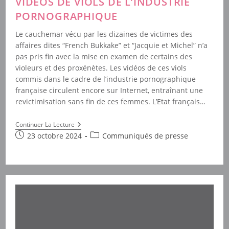
VIDÉOS DE VIOLS DE L’INDUSTRIE
PORNOGRAPHIQUE
Le cauchemar vécu par les dizaines de victimes des
affaires dites “French Bukkake” et “Jacquie et Michel” n’a
pas pris fin avec la mise en examen de certains des
violeurs et des proxénètes. Les vidéos de ces viols
commis dans le cadre de l’industrie pornographique
française circulent encore sur Internet, entraînant une
revictimisation sans fin de ces femmes. L’Etat français…
La
Continuer La Lecture
Justice
Publication
Post
23 octobre 2024
Communiqués de presse
Et
publiée :
category:
Google
Doivent
Empêcher
La
Diffusion
Des
Vidéos
De
Viols
De