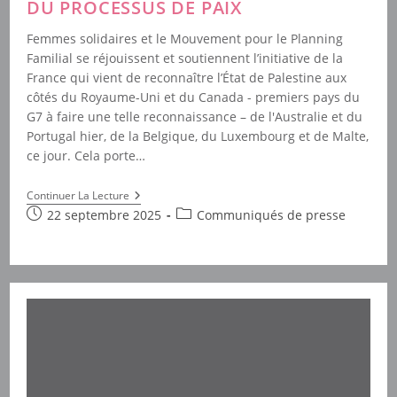
DU PROCESSUS DE PAIX
Femmes solidaires et le Mouvement pour le Planning
Familial se réjouissent et soutiennent l’initiative de la
France qui vient de reconnaître l’État de Palestine aux
côtés du Royaume-Uni et du Canada - premiers pays du
G7 à faire une telle reconnaissance – de l'Australie et du
Portugal hier, de la Belgique, du Luxembourg et de Malte,
ce jour. Cela porte…
Reconnaissance
Continuer La Lecture
De
Publication
Post
22 septembre 2025
Communiqués de presse
L’État
publiée :
category:
De
Palestine
Par
La
France
1e
Étape
Du
Processus
De
Paix