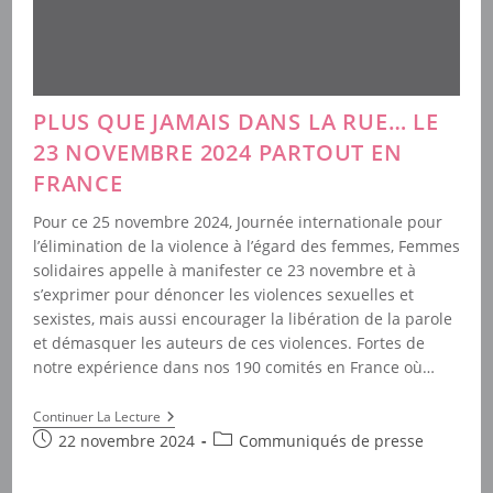
PLUS QUE JAMAIS DANS LA RUE… LE
23 NOVEMBRE 2024 PARTOUT EN
FRANCE
Pour ce 25 novembre 2024, Journée internationale pour
l’élimination de la violence à l’égard des femmes, Femmes
solidaires appelle à manifester ce 23 novembre et à
s’exprimer pour dénoncer les violences sexuelles et
sexistes, mais aussi encourager la libération de la parole
et démasquer les auteurs de ces violences. Fortes de
notre expérience dans nos 190 comités en France où…
Plus
Continuer La Lecture
Que
Publication
Post
22 novembre 2024
Communiqués de presse
Jamais
publiée :
category:
Dans
La