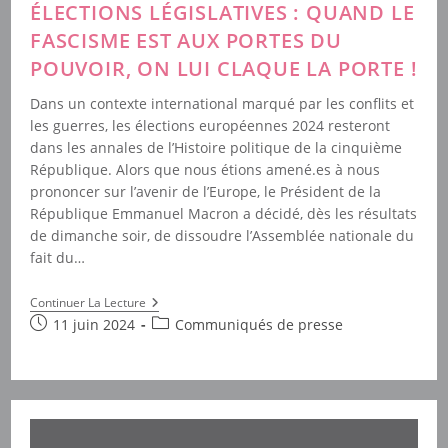
ÉLECTIONS LÉGISLATIVES : QUAND LE
FASCISME EST AUX PORTES DU
POUVOIR, ON LUI CLAQUE LA PORTE !
Dans un contexte international marqué par les conflits et
les guerres, les élections européennes 2024 resteront
dans les annales de l’Histoire politique de la cinquième
République. Alors que nous étions amené.es à nous
prononcer sur l’avenir de l’Europe, le Président de la
République Emmanuel Macron a décidé, dès les résultats
de dimanche soir, de dissoudre l’Assemblée nationale du
fait du…
Élections
Continuer La Lecture
Législatives
Publication
Post
11 juin 2024
Communiqués de presse
:
publiée :
category:
Quand
Le
Fascisme
Est
Aux
Portes
Du