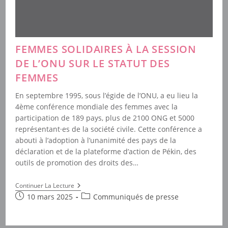
FEMMES SOLIDAIRES À LA SESSION
DE L’ONU SUR LE STATUT DES
FEMMES
En septembre 1995, sous l’égide de l’ONU, a eu lieu la
4ème conférence mondiale des femmes avec la
participation de 189 pays, plus de 2100 ONG et 5000
représentant·es de la société civile. Cette conférence a
abouti à l’adoption à l’unanimité des pays de la
déclaration et de la plateforme d’action de Pékin, des
outils de promotion des droits des…
Femmes
Continuer La Lecture
Solidaires
Publication
Post
10 mars 2025
Communiqués de presse
À
publiée :
category:
La
Session
De