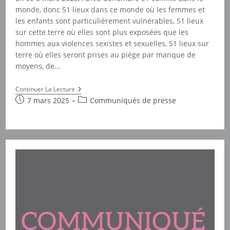
monde, donc 51 lieux dans ce monde où les femmes et
les enfants sont particulièrement vulnérables, 51 lieux
sur cette terre où elles sont plus exposées que les
hommes aux violences sexistes et sexuelles, 51 lieux sur
terre où elles seront prises au piège par manque de
moyens, de…
8
Continuer La Lecture
Mars
Publication
Post
7 mars 2025
Communiqués de presse
2025
publiée :
category:
:
Le
Féminisme
Est
Notre
Seule
Boussole