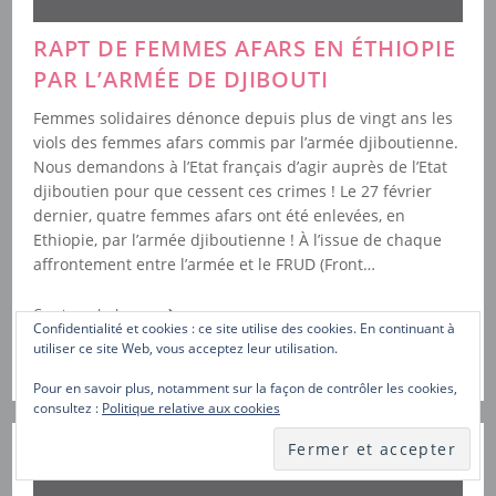
RAPT DE FEMMES AFARS EN ÉTHIOPIE
PAR L’ARMÉE DE DJIBOUTI
Femmes solidaires dénonce depuis plus de vingt ans les
viols des femmes afars commis par l’armée djiboutienne.
Nous demandons à l’Etat français d’agir auprès de l’Etat
djiboutien pour que cessent ces crimes ! Le 27 février
dernier, quatre femmes afars ont été enlevées, en
Ethiopie, par l’armée djiboutienne ! À l’issue de chaque
affrontement entre l’armée et le FRUD (Front…
Rapt
Continuer La Lecture
Confidentialité et cookies : ce site utilise des cookies. En continuant à
De
Publication
Post
5 mars 2024
Communiqués de presse
utiliser ce site Web, vous acceptez leur utilisation.
Femmes
publiée :
category:
Afars
En
Pour en savoir plus, notamment sur la façon de contrôler les cookies,
Éthiopie
consultez :
Politique relative aux cookies
Par
L’Armée
De
Djibouti