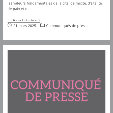
les valeurs fondamentales de laïcité, de mixité, d’égalité,
de paix et de…
Femmes
Continuer La Lecture
Solidaires
Publication
Post
21 mars 2025
Communiqués de presse
Et
publiée :
category:
L’inscription
De
La
Notion
De
Consentement
Dans
La
Loi