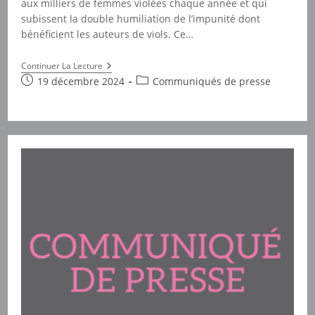
aux milliers de femmes violées chaque année et qui
subissent la double humiliation de l’impunité dont
bénéficient les auteurs de viols. Ce…
Le
Continuer La Lecture
Peuple
Publication
Post
19 décembre 2024
Communiqués de presse
Des
publiée :
category:
Femmes
Demande
Justice
Au
Procès
Des
Viols
De
Mazan