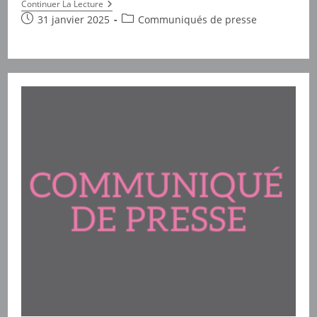
SIYARU
Continuer La Lecture
MASSACRE
Publication
Post
31 janvier 2025
Communiqués de presse
–
publiée :
category:
Mourning
And
Anger