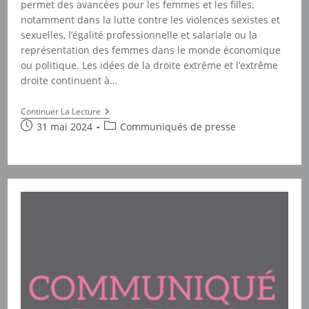
permet des avancées pour les femmes et les filles,
notamment dans la lutte contre les violences sexistes et
sexuelles, l’égalité professionnelle et salariale ou la
représentation des femmes dans le monde économique
ou politique. Les idées de la droite extrême et l’extrême
droite continuent à…
Femmes
Continuer La Lecture
Solidaires
Publication
Post
31 mai 2024
Communiqués de presse
Appelle
publiée :
category:
Les
Femmes
À
Se
Mobiliser
En
Votant
Le
9
Juin
Prochain