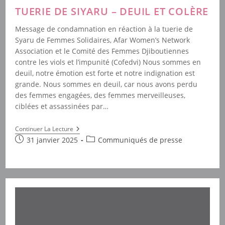
TUERIE DE SIYARU – DEUIL ET COLÈRE
Message de condamnation en réaction à la tuerie de
Syaru de Femmes Solidaires, Afar Women’s Network
Association et le Comité des Femmes Djiboutiennes
contre les viols et l’impunité (Cofedvi) Nous sommes en
deuil, notre émotion est forte et notre indignation est
grande. Nous sommes en deuil, car nous avons perdu
des femmes engagées, des femmes merveilleuses,
ciblées et assassinées par…
Tuerie
Continuer La Lecture
De
Publication
Post
31 janvier 2025
Communiqués de presse
Siyaru
publiée :
category:
–
Deuil
Et
Colère