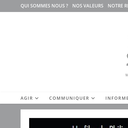
Skip
QUI SOMMES NOUS ?
NOS VALEURS
NOTRE R
to
content
M
AGIR
COMMUNIQUER
INFORM