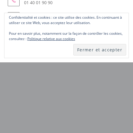
01 40 01 90 90
Courriel :
Confidentialité et cookies : ce site utilise des cookies. En continuant à
S’ouvre
femmes.solidaires@wanadoo.fr
utiliser ce site Web, vous acceptez leur utilisation.
dans
votre
Pour en savoir plus, notamment sur la façon de contrôler les cookies,
ABONNEZ-VOUS AU SITE
application
consultez :
Politique relative aux cookies
Laissez-nous votre courriel et recevez les nouveautés du
site dès publication.
Notez
ici
votre
ABONNEZ-VOUS
courriel