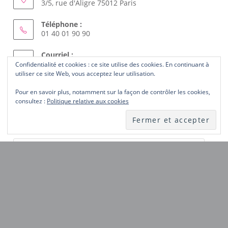
3/5, rue d'Aligre 75012 Paris
Téléphone :
01 40 01 90 90
Courriel :
Confidentialité et cookies : ce site utilise des cookies. En continuant à
S’ouvre
femmes.solidaires@wanadoo.fr
utiliser ce site Web, vous acceptez leur utilisation.
dans
votre
Pour en savoir plus, notamment sur la façon de contrôler les cookies,
ABONNEZ-VOUS AU SITE
application
consultez :
Politique relative aux cookies
Laissez-nous votre courriel et recevez les nouveautés du
site dès publication.
Notez
ici
votre
ABONNEZ-VOUS
courriel