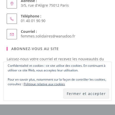
NOUS CONTACTER
Adresse :
3/5, rue d'Aligre 75012 Paris
Téléphone :
01 40 01 90 90
Courriel :
Confidentialité et cookies : ce site utilise des cookies. En continuant à
S’ouvre
femmes.solidaires@wanadoo.fr
utiliser ce site Web, vous acceptez leur utilisation.
dans
votre
Pour en savoir plus, notamment sur la façon de contrôler les cookies,
ABONNEZ-VOUS AU SITE
application
consultez :
Politique relative aux cookies
Laissez-nous votre courriel et recevez les nouveautés du
site dès publication.
Notez