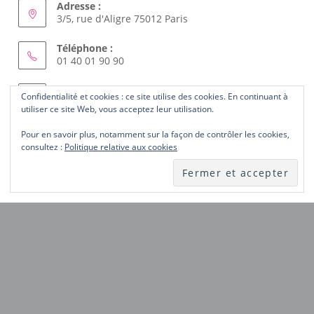
Adresse :
3/5, rue d'Aligre 75012 Paris
Téléphone :
01 40 01 90 90
Courriel :
Confidentialité et cookies : ce site utilise des cookies. En continuant à
S’ouvre
femmes.solidaires@wanadoo.fr
utiliser ce site Web, vous acceptez leur utilisation.
dans
votre
Pour en savoir plus, notamment sur la façon de contrôler les cookies,
ABONNEZ-VOUS AU SITE
application
consultez :
Politique relative aux cookies
Laissez-nous votre courriel et recevez les nouveautés du
site dès publication.
Notez
ici
votre
ABONNEZ-VOUS
courriel