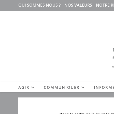
Skip
QUI SOMMES NOUS ?
NOS VALEURS
NOTRE R
to
content
M
AGIR
COMMUNIQUER
INFORM