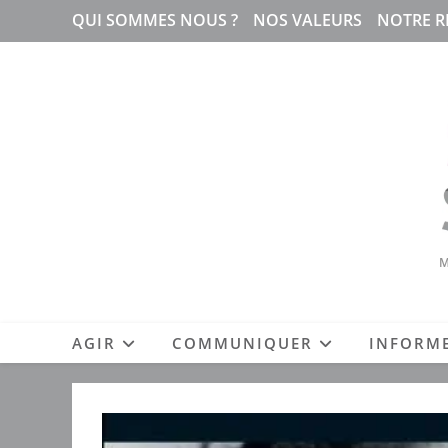
Skip
QUI SOMMES NOUS ?
NOS VALEURS
NOTRE R
to
content
M
AGIR
COMMUNIQUER
INFORM