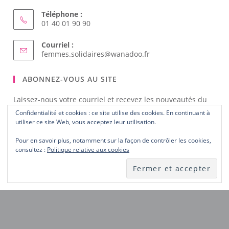
NOUS CONTACTER
Adresse :
3/5, rue d'Aligre 75012 Paris
Téléphone :
01 40 01 90 90
Courriel :
Confidentialité et cookies : ce site utilise des cookies. En continuant à
S’ouvre
femmes.solidaires@wanadoo.fr
utiliser ce site Web, vous acceptez leur utilisation.
dans
votre
Pour en savoir plus, notamment sur la façon de contrôler les cookies,
ABONNEZ-VOUS AU SITE
application
consultez :
Politique relative aux cookies
Laissez-nous votre courriel et recevez les nouveautés du
site dès publication.
Notez
ici
votre