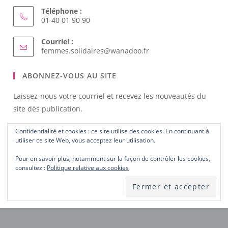
NOUS CONTACTER
Adresse :
3/5, rue d'Aligre 75012 Paris
Téléphone :
01 40 01 90 90
Courriel :
Confidentialité et cookies : ce site utilise des cookies. En continuant à
S’ouvre
femmes.solidaires@wanadoo.fr
utiliser ce site Web, vous acceptez leur utilisation.
dans
votre
Pour en savoir plus, notamment sur la façon de contrôler les cookies,
ABONNEZ-VOUS AU SITE
application
consultez :
Politique relative aux cookies
Laissez-nous votre courriel et recevez les nouveautés du
site dès publication.
Notez