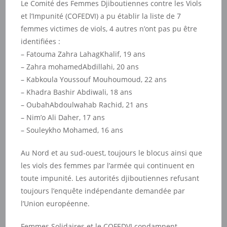
Le Comité des Femmes Djiboutiennes contre les Viols
et l’Impunité (COFEDVI) a pu établir la liste de 7
femmes victimes de viols, 4 autres n’ont pas pu être
identifiées :
– Fatouma Zahra LahagKhalif, 19 ans
– Zahra mohamedAbdillahi, 20 ans
– Kabkoula Youssouf Mouhoumoud, 22 ans
– Khadra Bashir Abdiwali, 18 ans
– OubahAbdoulwahab Rachid, 21 ans
– Nim’o Ali Daher, 17 ans
– Souleykho Mohamed, 16 ans
Au Nord et au sud-ouest, toujours le blocus ainsi que
les viols des femmes par l’armée qui continuent en
toute impunité. Les autorités djiboutiennes refusant
toujours l’enquête indépendante demandée par
l’Union européenne.
Femmes Solidaires et le COFEDVI condamnent