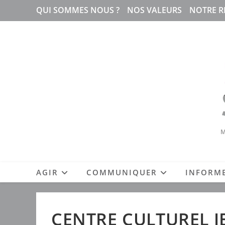
Skip
QUI SOMMES NOUS ?
NOS VALEURS
NOTRE R
to
content
M
AGIR
COMMUNIQUER
INFORM
CENTRE CULTUREL J