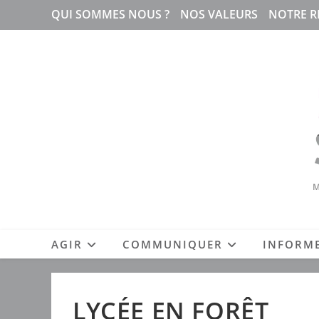
Skip
QUI SOMMES NOUS ?
NOS VALEURS
NOTRE R
to
content
M
AGIR
COMMUNIQUER
INFORM
LYCÉE EN FORÊT