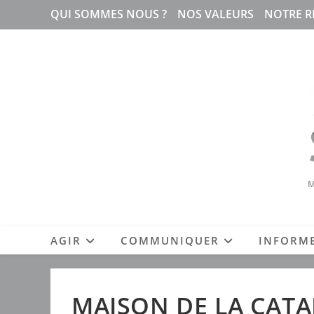
Skip
QUI SOMMES NOUS ?
NOS VALEURS
NOTRE R
to
content
M
AGIR
COMMUNIQUER
INFORM
MAISON DE LA CATA