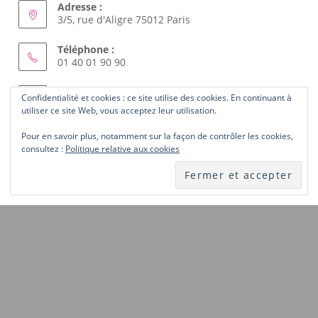
Adresse :
3/5, rue d'Aligre 75012 Paris
Téléphone :
01 40 01 90 90
Courriel :
Confidentialité et cookies : ce site utilise des cookies. En continuant à
S’ouvre
femmes.solidaires@wanadoo.fr
utiliser ce site Web, vous acceptez leur utilisation.
dans
votre
Pour en savoir plus, notamment sur la façon de contrôler les cookies,
ABONNEZ-VOUS AU SITE
application
consultez :
Politique relative aux cookies
Laissez-nous votre courriel et recevez les nouveautés du
site dès publication.
Notez
ici
votre
ABONNEZ-VOUS
courriel