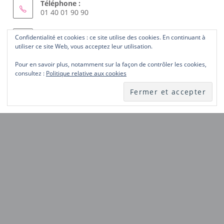
Téléphone :
01 40 01 90 90
Courriel :
Confidentialité et cookies : ce site utilise des cookies. En continuant à
S’ouvre
femmes.solidaires@wanadoo.fr
utiliser ce site Web, vous acceptez leur utilisation.
dans
votre
Pour en savoir plus, notamment sur la façon de contrôler les cookies,
ABONNEZ-VOUS AU SITE
application
consultez :
Politique relative aux cookies
Laissez-nous votre courriel et recevez les nouveautés du
site dès publication.
Notez
ici
votre
ABONNEZ-VOUS
courriel