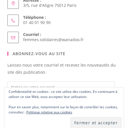
NOUS CONTACTER
Adresse :
3/5, rue d'Aligre 75012 Paris
Téléphone :
01 40 01 90 90
Courriel :
Confidentialité et cookies : ce site utilise des cookies. En continuant à
S’ouvre
femmes.solidaires@wanadoo.fr
utiliser ce site Web, vous acceptez leur utilisation.
dans
votre
Pour en savoir plus, notamment sur la façon de contrôler les cookies,
ABONNEZ-VOUS AU SITE
application
consultez :
Politique relative aux cookies
Laissez-nous votre courriel et recevez les nouveautés du
site dès publication.