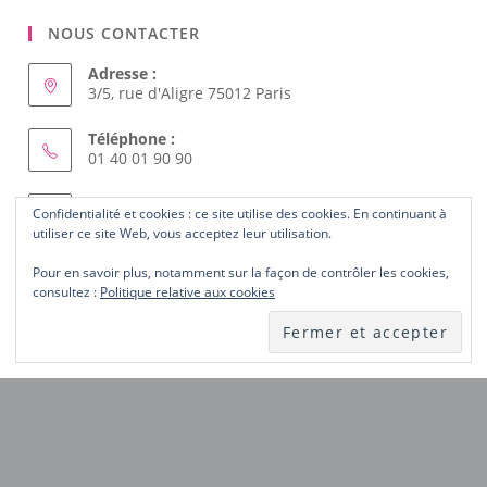
NOUS CONTACTER
Adresse :
3/5, rue d'Aligre 75012 Paris
Téléphone :
01 40 01 90 90
Courriel :
Confidentialité et cookies : ce site utilise des cookies. En continuant à
S’ouvre
femmes.solidaires@wanadoo.fr
utiliser ce site Web, vous acceptez leur utilisation.
dans
votre
Pour en savoir plus, notamment sur la façon de contrôler les cookies,
ABONNEZ-VOUS AU SITE
application
consultez :
Politique relative aux cookies
Laissez-nous votre courriel et recevez les nouveautés du
site dès publication.
Notez
ici
votre
ABONNEZ-VOUS
courriel